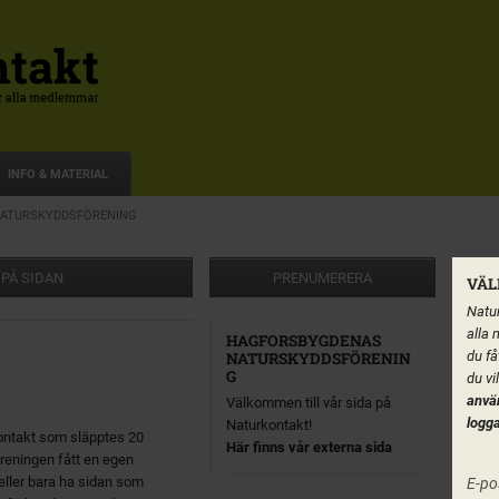
INFO & MATERIAL
ATURSKYDDSFÖRENING
 PÅ SIDAN
PRENUMERERA
VÄL
Natur
alla 
HAGFORSBYGDENAS
du få
NATURSKYDDSFÖRENIN
G
du vi
anvä
Välkommen till vår sida på
logga
Naturkontakt!
ontakt som släpptes 20
Här finns vår externa sida
reningen fått en egen
l eller bara ha sidan som
E-po