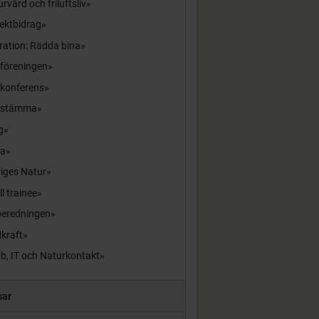
rvård och friluftsliv
ektbidrag
ration: Rädda bina
sföreningen
skonferens
sstämma
g
la
iges Natur
ll trainee
beredningen
kraft
b, IT och Naturkontakt
sar