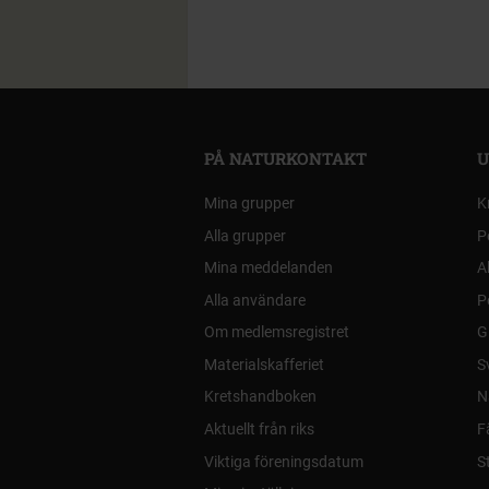
PÅ NATURKONTAKT
U
Mina grupper
K
Alla grupper
P
Mina meddelanden
A
Alla användare
P
Om medlemsregistret
G
Materialskafferiet
S
Kretshandboken
N
Aktuellt från riks
F
Viktiga föreningsdatum
S