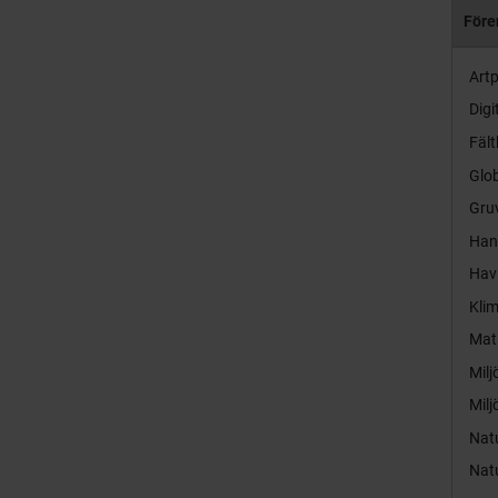
Före
Artp
Digi
Fält
Glob
Gruv
Hand
Hav
Kli
Mat
Milj
Milj
Nat
Nat