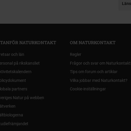
Läns
TANFÖR NATURKONTAKT
OM NATURKONTAKT
retsar och län
Regler
ersonal på rikskansliet
Frågor och svar om Naturkontakt
ktivitetskalendern
Tips om forum och artiklar
olicydokument
Vilka jobbar med Naturkontakt?
lobala partners
Cookie-inställningar
veriges Natur på webben
ätverken
ältbiologerna
tudiefrämjandet