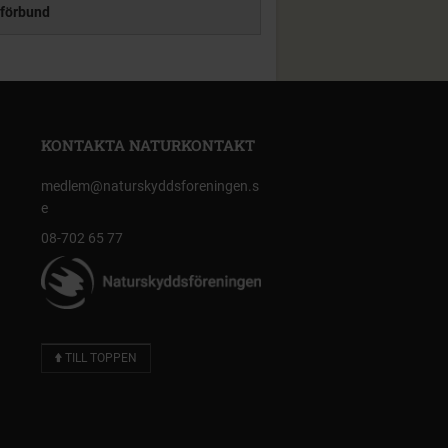
förbund
KONTAKTA NATURKONTAKT
medlem@naturskyddsforeningen.s
e
08-702 65 77
TILL TOPPEN