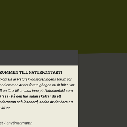
KOMMEN TILL NATURKONTAKT!
kontakt är Naturskyddsföreningens forum för
medlemmar. Är det första gången du är här? Har
tt en länk till en sida inne på Naturkontakt som
ll läsa?
På den här sidan skaffar du ett
ndarnamn och lösenord, sedan är det bara att
 in!
>>
st / användarnamn