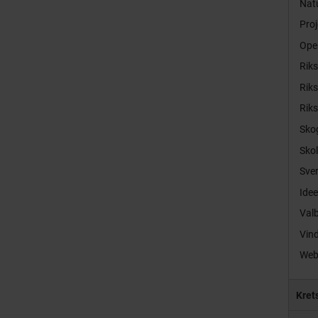
Natu
Proj
Ope
Rik
Rik
Rik
Sko
Sko
Sver
Idee
Val
Vind
Web
Kret