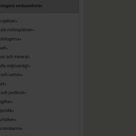
ningens verksamheter
rojekten
tala mötesplatser
biologerna
alt
or och mineral
la miljövänligt
 och vatten
mat
 och jordbruk
ögifter
öjuridik
urfalken
ursnokarna