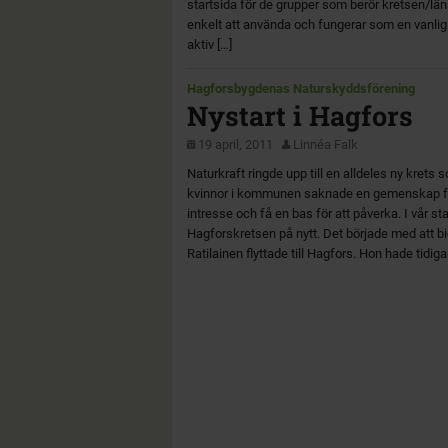
startsida för de grupper som berör kretsen/lä
enkelt att använda och fungerar som en vanli
aktiv […]
Hagforsbygdenas Naturskyddsförening
Nystart i Hagfors
19 april, 2011
Linnéa Falk
Naturkraft ringde upp till en alldeles ny krets s
kvinnor i kommunen saknade en gemenskap för 
intresse och få en bas för att påverka. I vår s
Hagforskretsen på nytt. Det började med att b
Ratilainen flyttade till Hagfors. Hon hade tidiga